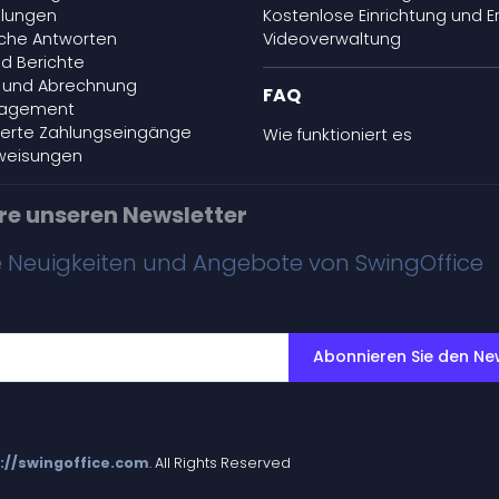
hlungen
Kostenlose Einrichtung und E
che Antworten
Videoverwaltung
d Berichte
 und Abrechnung
FAQ
agement
ierte Zahlungseingänge
Wie funktioniert es
weisungen
re unseren Newsletter
e Neuigkeiten und Angebote von SwingOffice
Abonnieren Sie den Ne
://swingoffice.com
. All Rights Reserved