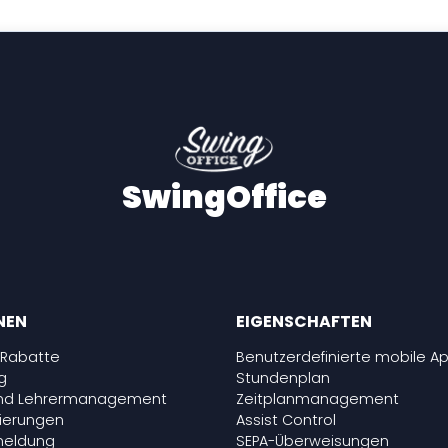
SwingOffice
NEN
EIGENSCHAFTEN
 Rabatte
Benutzerdefinierte mobile A
g
Stundenplan
und Lehrermanagement
Zeitplanmanagement
vierungen
Assist Control
meldung
SEPA-Überweisungen